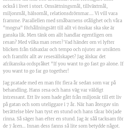
också i livet i stort. Omsättningsmål, tillväxtmål,
miljonmål, hälsomål, relationsdrömmar.... Vi vill vara
framme. Parallellen med småbarnens otålighet och våra
"mogna" förhållningsätt till allt vi önskar ska ske är
ganska lik. Men tänk om allt handlar egentligen om
resan? Med vilka man reser? Vad händer om vi lyfter
blicken från tidsaxlar och tempo och njuter av utsikten
och framför allt av resesällskapet? Jag älskar det
afrikanska ordspråket "If you want to go fast go alone. If
you want to go far go together!
Jag pratade med en man för flera år sedan som var på
behandling. Hans resa och hans väg var väldigt
intressant. Ett liv som hade gått från miljonär till ett liv
på gatan och som uteliggare i 7 år. När han återgav sin
berättelse blev han tyst en stund och hans tårar började
rinna. Så säger han efter en stund. Jag är såå tacksam för
de 7 åren... Innan dess fanns så lite som betydde något.