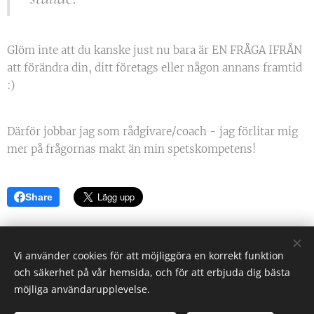
Glöm inte att du kanske just nu bara är EN FRÅGA IFRÅN
att förändra din, ditt företags eller någon annans framtid
:)
Därför jobbar jag som rådgivare/coach - jag förlitar mig
mer på frågornas makt än min spetskompetens!
Share
Vi använder cookies för att möjliggöra en korrekt funktion
och säkerhet på vår hemsida, och för att erbjuda dig bästa
Daniel Collin Holgersson - Nya perspektiv!
möjliga användarupplevelse.
Alla rättigheter reserverade 2021