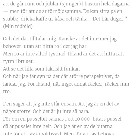
att de går runt och jublar (sjunger) i bastun hela dagarna
— men för att de är förnöjdsamma. De kan sitta på en
stubbe, dricka kaffe ur kåsa och tänka: "Det här duger."
(Min nidbild)
Och det där tilltalar mig. Kanske är det inte mer jag
behöver, utan att hitta ro i det jag har.
Men ro är inte alltid tystnad. Ibland är det att hitta rätt
rytm i bruset.
Att se det lilla som faktiskt funkar.
Och när jag får syn på det där större perspektivet, då
landar jag. För ibland, när inget annat räcker, räcker min
tro.
Den säger att jag inte står ensam. Att jag är en del av
något större. Och det är ju inte så bara.
För om en pusselbit saknas i ett 10 000-bitars pussel –
då är pusslet inte helt. Och jag är en av de bitarna.
Inte för att jag är viktigast. Men för att jag behövs.