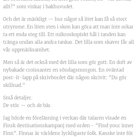
allt?" som viskar i bakhuvudet.
Och det är märkligt — hur något så litet kan få så stort
utrymme. En liten sten i skon kan göra att man inte orkar
ta ett enda steg till. Ett mikroskopiskt hål i tanden kan
tränga undan alla andra tankar. Det lilla som skaver får all
vår uppmärksamhet.
Men så är det också med det lilla som gör gott. En doft av
nybakade croissanter en söndagsmorgon. En oväntad
post-it-lapp på skrivbordet där någon skrivit: "Du gör
skillnad."
Små detaljer. 🗝️
De stör — och de bär.
Jag hörde en föreläsning i veckan där talaren visade en
Finsk destinationskampanj med orden - "Find your inner
Finn". Finnar är världens lyckligaste folk. Kanske inte för