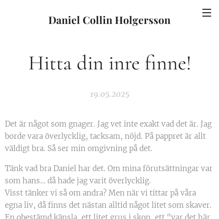
Daniel Collin Holgersson
Hitta din inre finne!
19.05.2025
Det är något som gnager. Jag vet inte exakt vad det är. Jag
borde vara överlycklig, tacksam, nöjd. På pappret är allt
väldigt bra. Så ser min omgivning på det.
Tänk vad bra Daniel har det. Om mina förutsättningar var
som hans… då hade jag varit överlycklig.
Visst tänker vi så om andra? Men när vi tittar på våra
egna liv, då finns det nästan alltid något litet som skaver.
En obestämd känsla, ett litet grus i skon, ett "var det här