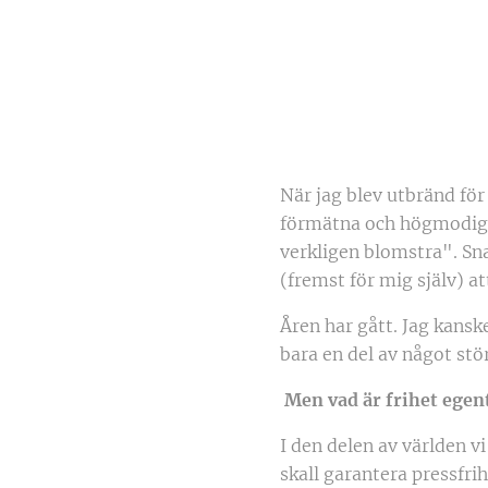
När jag blev utbränd för
förmätna och högmodiga 
verkligen blomstra". Sna
(fremst för mig själv) a
Åren har gått. Jag kansk
bara en del av något stör
Men vad är frihet egen
I den delen av världen vi 
skall garantera pressfrih