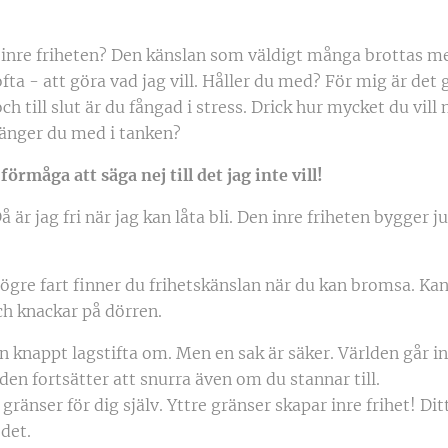
inre friheten? Den känslan som väldigt många brottas m
 ofta - att göra vad jag vill. Håller du med? För mig är det
h till slut är du fångad i stress. Drick hur mycket du vill n
Hänger du med i tanken?
förmåga att säga nej till det jag inte vill!
å är jag fri när jag kan låta bli. Den inre friheten bygger j
 högre fart finner du frihetskänslan när du kan bromsa. Kan
ch knackar på dörren.
n knappt lagstifta om. Men en sak är säker. Världen går i
rden fortsätter att snurra även om du stannar till.
ränser för dig själv. Yttre gränser skapar inre frihet! Dit
det.