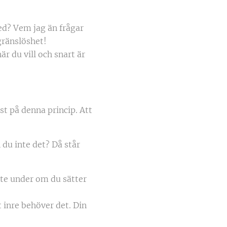
ed? Vem jag än frågar
 gränslöshet!
är du vill och snart är
ust på denna princip. Att
 du inte det? Då står
nte under om du sätter
t inre behöver det. Din