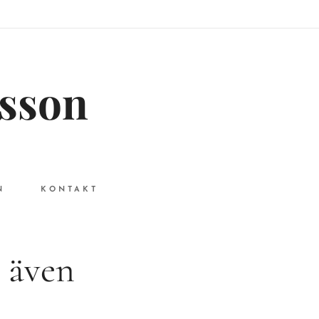
rsson
N
KONTAKT
a även