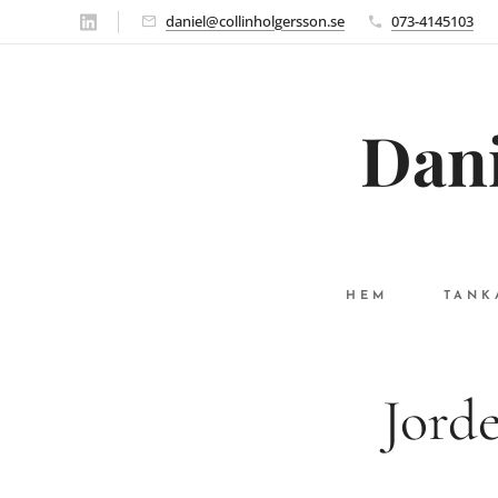
daniel@collinholgersson.se
073-4145103
Dani
HEM
TANK
Jorde