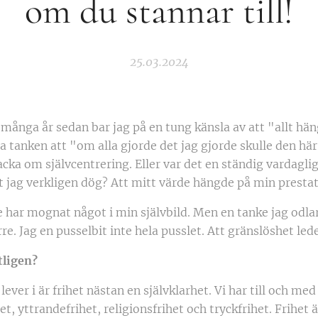
om du stannar till!
25.03.2024
 många år sedan bar jag på en tung känsla av att "allt hä
tanken att "om alla gjorde det jag gjorde skulle den hä
cka om självcentrering. Eller var det en ständig vardagli
tt jag verkligen dög? Att mitt värde hängde på min presta
e har mognat något i min självbild. Men en tanke jag odlar
re. Jag en pusselbit inte hela pusslet. Att gränslöshet leder
tligen?
lever i är frihet nästan en självklarhet. Vi har till och med
et, yttrandefrihet, religionsfrihet och tryckfrihet. Frihet