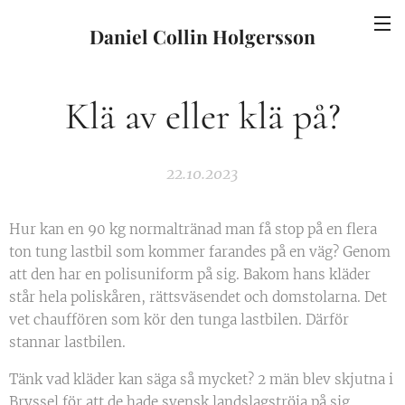
Daniel Collin Holgersson
Klä av eller klä på?
22.10.2023
Hur kan en 90 kg normaltränad man få stop på en flera
ton tung lastbil som kommer farandes på en väg? Genom
att den har en polisuniform på sig. Bakom hans kläder
står hela poliskåren, rättsväsendet och domstolarna. Det
vet chauffören som kör den tunga lastbilen. Därför
stannar lastbilen.
Tänk vad kläder kan säga så mycket? 2 män blev skjutna i
Bryssel för att de hade svensk landslagströja på sig.