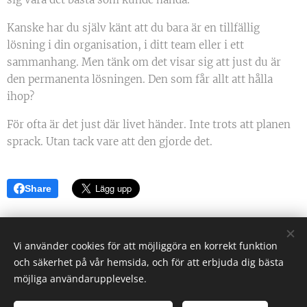
Kanske har du själv känt att du bara är en tillfällig
lösning i din organisation, i ditt team eller i ett
sammanhang. Men tänk om det visar sig att just du är
den permanenta lösningen. Den som får allt att hålla
ihop?
För ofta är det just där livet händer. Inte trots att planen
sprack. Utan tack vare att den gjorde det.
Share
Vi använder cookies för att möjliggöra en korrekt funktion
och säkerhet på vår hemsida, och för att erbjuda dig bästa
Daniel Collin Holgersson - Nya perspektiv!
möjliga användarupplevelse.
Alla rättigheter reserverade 2021