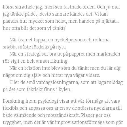
Först skrattade jag, men sen fastnade orden. Och ju mer
jag tänkte på det, desto sannare kändes det. Vi kan
planera hur mycket som helst, men handen på hjärtat…
hur ofta blir det som vi tänkt?
🎈 När teamet tappar en nyckelperson och rollerna
snabbt måste fördelas på nytt.
🎈 När en strategi ser bra ut på pappret men marknaden
rör sig i en helt annan riktning.
🎈 När en relation inte blev som du tänkt men du lär dig
något om dig själv och hittar nya vägar vidare.
🎈 Eller de små vardagslösningarna, som att laga middag
på det som faktiskt finns i kylen.
Forskning inom psykologi visar att vår förmåga att vara
flexibla och anpassa oss är en av de största nycklarna till
både välmående och motståndskraft. Planer ger oss
trygghet, men det är vår improvisationsförmåga som gör