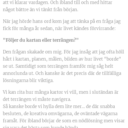
att vi klarar vardagen. Och ibland till och med hittar
något bättre än vi tänkt från början.
När jag hörde hans ord kom jag att tänka på en fråga jag
fick för många år sedan, när livet kändes förvirrande:
"Följer du kartan eller terrängen?"
Den frågan skakade om mig. För jag insåg att jag ofta höll
hårt i kartan, planen, målen, bilden av hur livet "borde"
se ut. Samtidigt som terrängen framför mig såg helt
annorlunda ut. Och kanske är det precis där de tillfälliga
lösningarna blir viktiga.
Vi kan rita hur många kartor vi vill, men i slutändan är
det terrängen vi måste navigera.
Så kanske borde vi hylla dem lite mer… de där snabba
besluten, de kreativa omvägarna, de oväntade vägarna
framåt. För ibland börjar de som en nödlösning men visar
sig vara det bästa som kunde hända.