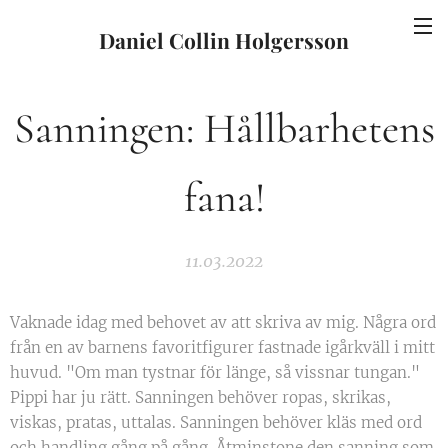
Daniel Collin Holgersson
Sanningen: Hållbarhetens
fana!
11.03.2022
Vaknade idag med behovet av att skriva av mig. Några ord
från en av barnens favoritfigurer fastnade igårkväll i mitt
huvud. "Om man tystnar för länge, så vissnar tungan."
Pippi har ju rätt. Sanningen behöver ropas, skrikas,
viskas, pratas, uttalas. Sanningen behöver kläs med ord
och handling gång på gång. Åtminstone den sanning som