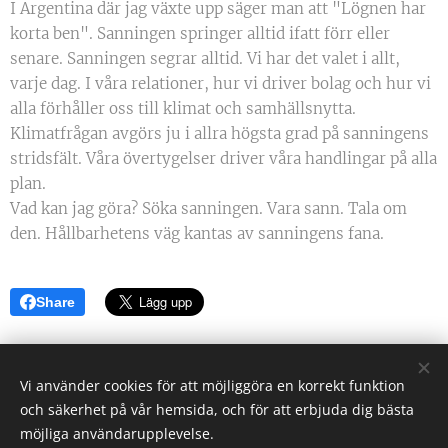
I Argentina där jag växte upp säger man att "Lögnen har
korta ben". Sanningen springer alltid ifatt förr eller
senare. Sanningen segrar alltid. Vi har det valet i allt,
varje dag. I våra relationer, hur vi driver bolag och hur vi
alla förhåller oss till klimat och samhällsnytta.
Klimatfrågan avgörs ju i allra högsta grad på sanningens
stridsfält. Våra övertygelser driver våra handlingar på alla
plan.
Vad kan jag göra? Söka sanningen. Vara sann. Tala om
den. Hållbarhetens väg kantas av sanningens fana.
Share
Vi använder cookies för att möjliggöra en korrekt funktion
och säkerhet på vår hemsida, och för att erbjuda dig bästa
Daniel Collin Holgersson - Nya perspektiv!
möjliga användarupplevelse.