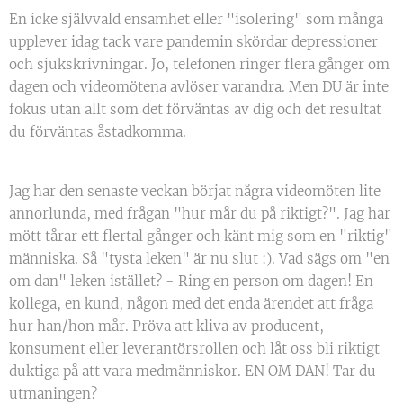
En icke självvald ensamhet eller "isolering" som många
upplever idag tack vare pandemin skördar depressioner
och sjukskrivningar. Jo, telefonen ringer flera gånger om
dagen och videomötena avlöser varandra. Men DU är inte
fokus utan allt som det förväntas av dig och det resultat
du förväntas åstadkomma.
Jag har den senaste veckan börjat några videomöten lite
annorlunda, med frågan "hur mår du på riktigt?". Jag har
mött tårar ett flertal gånger och känt mig som en "riktig"
människa. Så "tysta leken" är nu slut :). Vad sägs om "en
om dan" leken istället? - Ring en person om dagen! En
kollega, en kund, någon med det enda ärendet att fråga
hur han/hon mår. Pröva att kliva av producent,
konsument eller leverantörsrollen och låt oss bli riktigt
duktiga på att vara medmänniskor. EN OM DAN! Tar du
utmaningen?